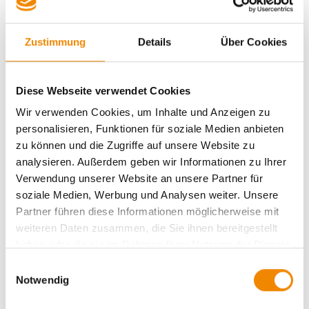
Offene Trainings
Datenschutz
Impressum
Zustimmung
Details
Über Cookies
Downloads
Diese Webseite verwendet Cookies
Null Lerntransfer
Wir verwenden Cookies, um Inhalte und Anzeigen zu
personalisieren, Funktionen für soziale Medien anbieten
zu können und die Zugriffe auf unsere Website zu
DEVCON-CT Vertragsbedingungen
analysieren. Außerdem geben wir Informationen zu Ihrer
Verwendung unserer Website an unsere Partner für
soziale Medien, Werbung und Analysen weiter. Unsere
DEVCON-CT Profi(l)check
Partner führen diese Informationen möglicherweise mit
weiteren Daten zusammen, die Sie ihnen bereitgestellt
DEVCON-CT Checkliste zur Einarbeitung
haben oder die sie im Rahmen Ihrer Nutzung der Dienste
neuer Mitarbeiter
gesammelt haben.
Einwilligungsauswahl
Notwendig
DEVCON-CT Prozessanalyse