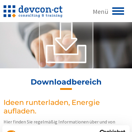
Home
Sie
Wir
Downloadbereich
Wir sind
Denkzettel
Ideen runterladen, Energie
Wir mögen
aufladen.
grow-how4.0
Hier finden Sie regelmäßig Informationen über und von
Wir können
DEVCON-CT.