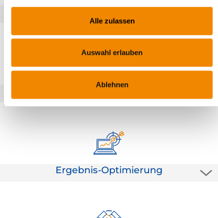
Talent Management
Alle zulassen
Talent Management heißt für uns mehr als High Potentials zu
erkennen und zu fördern. Nutzen Sie unsere Leistungen, um die
richtigen Talente (Mitarbeiter) am richtigen Arbeitsplatz
Auswahl erlauben
einzusetzen und die richtigen Talente (Kompetenzen) im
Unternehmen zu entwickeln.
Ablehnen
Agiles Management
Agil heißt mehr als "richtig am Start sein". Agiles Management
bedeutet, schwerfällige Organisationen aufzubrechen und
Offenheit für Veränderungen zu schaffen. Machen Sie die Köpfe in
Ihrem Unternehmen noch wendiger und initiieren Sie Prozesse,
die "leicht von der Hand gehen".
Ergebnis-Optimierung
Wer das Kostenmanagement als den einzigen Hebel zur
Optimierung der Unternehmensergebnisse versteht, ist bei uns
nicht richtig. Arbeiten Sie mit uns auch daran, aus den
vorhandenen Ressourcen ("HABEN-Seite") im Unternehmen