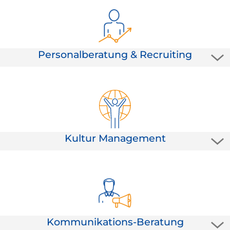
gestalten. Entwickeln Sie mit uns Antworten auf Ihre
erfolgskritischen Zukunftsfragen!
Personalberatung & Recruiting
Jedes Unternehmen hat die Mitarbeiter, die es verdient.
Investieren Sie noch mehr in die Systematisierung Ihrer
Personalarbeit und verdienen sich die Besten!
Kultur Management
Corporate Values sind in aller Munde. Unternehmenswerte sind
heute auf fast jeder Website zu finden. Bringen Sie gemeinsam
mit uns Ihre Mitarbeiter dazu, diese mit voller Begeisterung zu
leben.
Kommunikations-Beratung