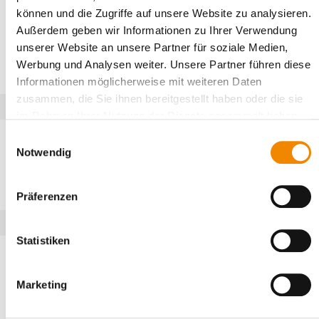
können und die Zugriffe auf unsere Website zu analysieren.
Außerdem geben wir Informationen zu Ihrer Verwendung
unserer Website an unsere Partner für soziale Medien,
Werbung und Analysen weiter. Unsere Partner führen diese
Informationen möglicherweise mit weiteren Daten
zusammen, die Sie ihnen bereitgestellt haben oder die sie
Wachstums-Beratung
im Rahmen Ihrer Nutzung der Dienste gesammelt haben.
Wachsen und dem Wachstum gewachsen sein. Begeisterung für
Einwilligungsauswahl
die Unternehmensziele verstehen wir als einen wesentlichen
Notwendig
Wachstumshebel. Gewinnen Sie ihre Mitarbeiter für Ihre
Expansionsziele und machen Sie sie zu aktiven Helfern!
Präferenzen
Strategie-Entwicklung
Statistiken
Visionen ohne Maßnahmen sind Halluzinationen... Entwickeln
Sie mit uns ein Zielsystem, das die langfristige
Unternehmenszielsetzung mit Maßnahmen zur konkreten
Marketing
Realisierung verbindet.