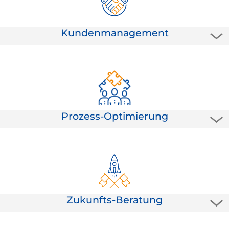
noch mehr "Kapital zu schlagen".
Kundenmanagement
Der beste Erfolgs-Coach ist der Kunde. Wer kann die Qualität
Ihrer Produkte und Dienstleistungen besser beurteilen als Ihr
Kunde? Begeistern und binden Sie Kunden noch leichter und
nachhaltiger!
Prozess-Optimierung
Prozessmanagement bedeutet bei uns nicht, "kurzen Prozess
zu machen". Durchleuchten Sie gemeinsam mit uns Ihre
Prozesse und leiten - ganz ohne SchemaF - individuelle und
zukünftsfähige Anpassungen an Ihren Arbeitsabläufen ab.
Zukunfts-Beratung
Zukunftsmanagement hat nichts mit Hellsehen zu tun. Es geht
nicht darum, die Zukunft vorherzusehen, sondern sie aktiv zu