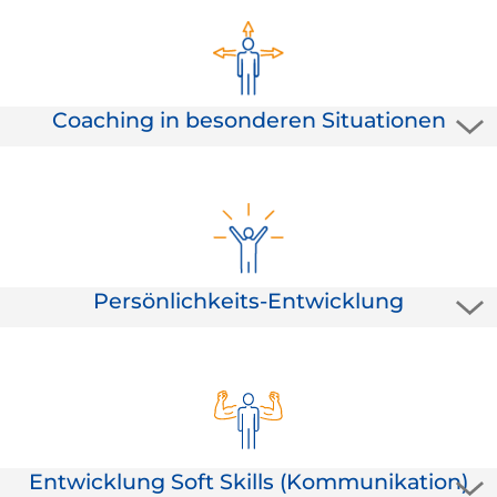
professionell in Nutzen umwandeln. Machen Sie mit uns Ihre
Kunden noch glücklicher und gewinnen einfacher neue Kunden!
Coaching in besonderen Situationen
Coaching heißt für uns Unterstützung auf Zeit. So wenig wie
möglich und so viel wie nötig. Sichern Sie mit uns den Erfolg von
Veränderungen noch mehr ab und sorgen dafür, dass mögliche
eingefahrene Routinen aufgebrochen werden.
Persönlichkeits-Entwicklung
Persönlich werden und alles persönlich nehmen - im positiven
Sinne... Stärken Sie mit uns die Persönlichkeit als zentralen
Erfolgsfaktor und genießen Sie noch mehr Überzeugungskraft.
Gewinnen macht Spaß!
Entwicklung Soft Skills (Kommunikation)