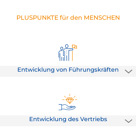
PLUSPUNKTE für den MENSCHEN
Entwicklung von Führungskräften
Das große Wort führen? Für uns bedeutet Führen, andere
Menschen noch erfolgreicher zu machen. Steigern Sie mit uns
den Wirkungsgrad und die Durchschlagskraft von Führung.
Entwicklung des Vertriebs
Sich gut verkaufen können ist die halbe Miete. Wir konzentrieren
uns auch auf die andere Hälfte: Produkte und Dienstleistungen